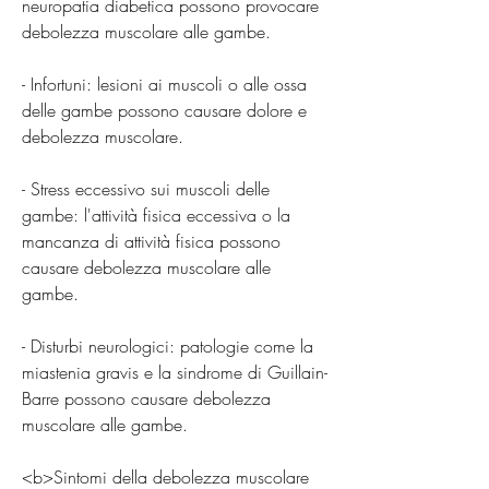
neuropatia diabetica possono provocare 
debolezza muscolare alle gambe.
- Infortuni: lesioni ai muscoli o alle ossa 
delle gambe possono causare dolore e 
debolezza muscolare.
- Stress eccessivo sui muscoli delle 
gambe: l'attività fisica eccessiva o la 
mancanza di attività fisica possono 
causare debolezza muscolare alle 
gambe.
- Disturbi neurologici: patologie come la 
miastenia gravis e la sindrome di Guillain-
Barre possono causare debolezza 
muscolare alle gambe.
<b>Sintomi della debolezza muscolare 