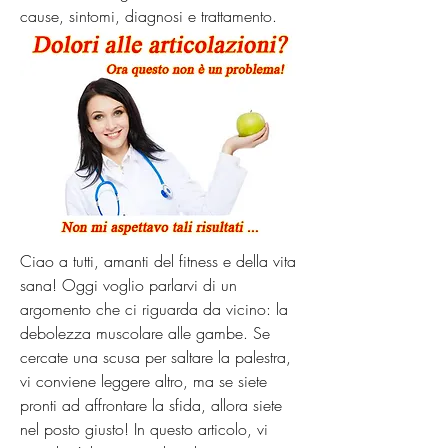
cause, sintomi, diagnosi e trattamento.
Ciao a tutti, amanti del fitness e della vita 
sana! Oggi voglio parlarvi di un 
argomento che ci riguarda da vicino: la 
debolezza muscolare alle gambe. Se 
cercate una scusa per saltare la palestra, 
vi conviene leggere altro, ma se siete 
pronti ad affrontare la sfida, allora siete 
nel posto giusto! In questo articolo, vi 