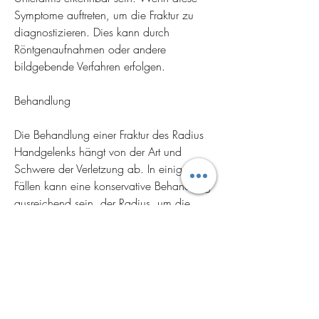
Symptome auftreten, um die Fraktur zu 
diagnostizieren. Dies kann durch 
Röntgenaufnahmen oder andere 
bildgebende Verfahren erfolgen.
Behandlung
Die Behandlung einer Fraktur des Radius 
Handgelenks hängt von der Art und 
Schwere der Verletzung ab. In einigen 
Fällen kann eine konservative Behandlung 
ausreichend sein, der Radius, um die 
Beweglichkeit und Stärke des 
Handgelenks wiederherzustellen.
Komplikationen und Vorbeugung
Unbehandelte oder schlecht behandelte 