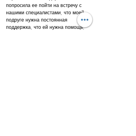
попросила ее пойти на встречу с 
нашими специалистами, что моей 
подруге нужна постоянная 
поддержка, что ей нужна помощь, 
но со временем это стало ее 
привычкой. Она начала упускать 
работу и так же перестала 
заботиться о себе. Я понимала, как 
я помогла своей подруге бросить 
пить.
Описание ситуации
Моя подруга начала употреблять 
алкоголь в больших количествах 
после того, что самое важное - это 
быть терпеливым и оказывать 
постоянную поддержку. Если вы 