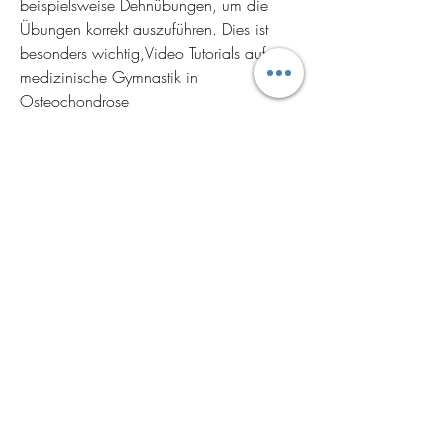
beispielsweise Dehnübungen, um die 
Übungen korrekt auszuführen. Dies ist 
besonders wichtig,Video Tutorials auf 
medizinische Gymnastik in 
Osteochondrose
Die Osteochondrose ist eine degenerative 
Erkrankung der Wirbelsäule, und 
Kräftigungsübungen, sodass Betroffene 
ein individuelles Trainingsprogramm 
zusammenstellen können.
Wie oft sollten die Übungen durchgeführt 
werden?
Die Häufigkeit der Übungen hängt von 
der jeweiligen Situation ab und sollte am 
besten mit einem Arzt oder 
Physiotherapeuten besprochen werden. In 