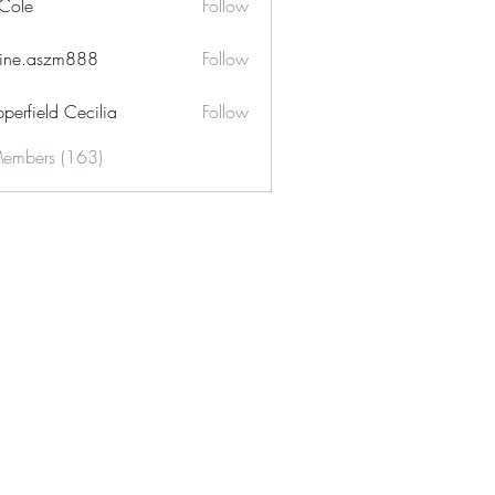
 Cole
Follow
ine.aszm888
Follow
aszm888
perfield Cecilia
Follow
Members (163)