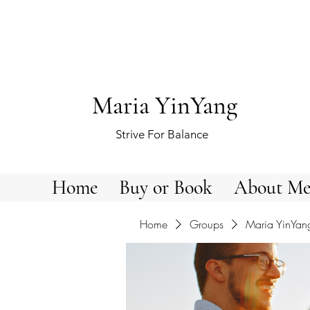
Maria YinYang
Strive For Balance
Home
Buy or Book
About M
Home
Groups
Maria YinYan