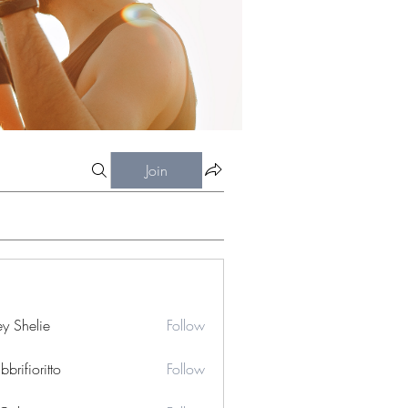
Join
ey Shelie
Follow
bbrifioritto
Follow
ioritto