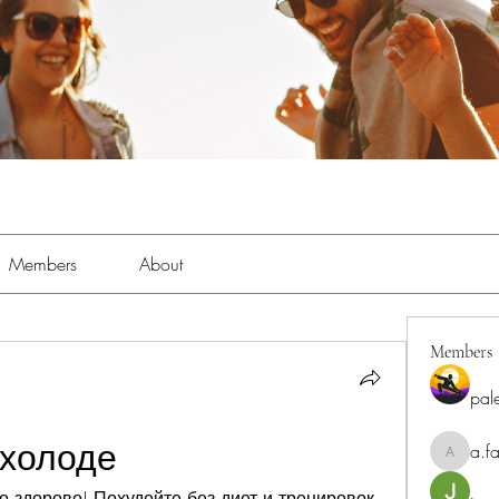
Members
About
Members
pal
 холоде
a.fa
a.fabbrif
 здорово! Похудейте без диет и тренировок. 