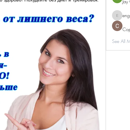
Jay
eng
engine.
Cop
See All 