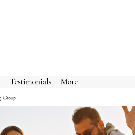
e
Testimonials
More
g Group