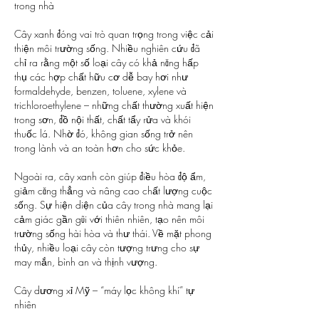
trong nhà
Cây xanh đóng vai trò quan trọng trong việc cải 
thiện môi trường sống. Nhiều nghiên cứu đã 
chỉ ra rằng một số loại cây có khả năng hấp 
thụ các hợp chất hữu cơ dễ bay hơi như 
formaldehyde, benzen, toluene, xylene và 
trichloroethylene – những chất thường xuất hiện 
trong sơn, đồ nội thất, chất tẩy rửa và khói 
thuốc lá. Nhờ đó, không gian sống trở nên 
trong lành và an toàn hơn cho sức khỏe.
Ngoài ra, cây xanh còn giúp điều hòa độ ẩm, 
giảm căng thẳng và nâng cao chất lượng cuộc 
sống. Sự hiện diện của cây trong nhà mang lại 
cảm giác gần gũi với thiên nhiên, tạo nên môi 
trường sống hài hòa và thư thái. Về mặt phong 
thủy, nhiều loại cây còn tượng trưng cho sự 
may mắn, bình an và thịnh vượng.
Cây dương xỉ Mỹ – “máy lọc không khí” tự 
nhiên