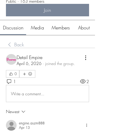
Public
·
163 members
Join
Discussion
Media
Members
About
Back
Detail Empire
April 6, 2026
·
joined the group.
0
1
2
Write a comment...
Newest
engine.aszm888
Apr 13