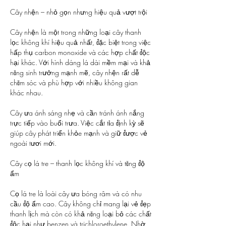
Cây nhện – nhỏ gọn nhưng hiệu quả vượt trội
Cây nhện là một trong những loại cây thanh 
lọc không khí hiệu quả nhất, đặc biệt trong việc 
hấp thụ carbon monoxide và các hợp chất độc 
hại khác. Với hình dáng lá dài mềm mại và khả 
năng sinh trưởng mạnh mẽ, cây nhện rất dễ 
chăm sóc và phù hợp với nhiều không gian 
khác nhau.
Cây ưa ánh sáng nhẹ và cần tránh ánh nắng 
trực tiếp vào buổi trưa. Việc cắt tỉa định kỳ sẽ 
giúp cây phát triển khỏe mạnh và giữ được vẻ 
ngoài tươi mới.
Cây cọ lá tre – thanh lọc không khí và tăng độ 
ẩm
Cọ lá tre là loài cây ưa bóng râm và có nhu 
cầu độ ẩm cao. Cây không chỉ mang lại vẻ đẹp 
thanh lịch mà còn có khả năng loại bỏ các chất 
độc hại như benzen và trichloroethylene. Nhờ 