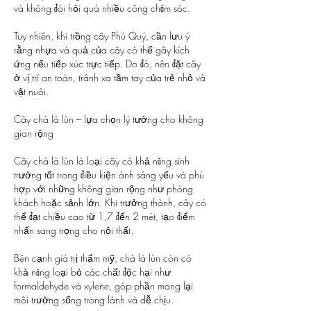
và không đòi hỏi quá nhiều công chăm sóc.
Tuy nhiên, khi trồng cây Phú Quý, cần lưu ý 
rằng nhựa và quả của cây có thể gây kích 
ứng nếu tiếp xúc trực tiếp. Do đó, nên đặt cây 
ở vị trí an toàn, tránh xa tầm tay của trẻ nhỏ và 
vật nuôi.
Cây chà là lùn – lựa chọn lý tưởng cho không 
gian rộng
Cây chà là lùn là loại cây có khả năng sinh 
trưởng tốt trong điều kiện ánh sáng yếu và phù 
hợp với những không gian rộng như phòng 
khách hoặc sảnh lớn. Khi trưởng thành, cây có 
thể đạt chiều cao từ 1,7 đến 2 mét, tạo điểm 
nhấn sang trọng cho nội thất.
Bên cạnh giá trị thẩm mỹ, chà là lùn còn có 
khả năng loại bỏ các chất độc hại như 
formaldehyde và xylene, góp phần mang lại 
môi trường sống trong lành và dễ chịu.