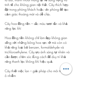
tinh tế cho không gian nội thất. Cây thích hợp 
đặt trong phòng khách hoặc văn phòng để tạo 
cảm giác thoáng mát và dễ chịu.
Cây hoa đồng tiền – sắc màu tươi tắn và khả 
năng lọc khí
Hoa đồng tiền không chỉ làm đẹp không gian 
sống với những bông hoa rực rỡ mà còn có 
khả năng loại bỏ benzen, formaldehyde và 
trichloroethylene. Cây ưa ánh sáng tự nhiên và 
cần được chăm sóc đúng cách để duy trì khả 
năng thanh lọc không khí hiệu quả.
Cây thiết mộc lan – giải pháp cho môi trường 
ô nhiễm
Thiết mộc lan là loại cây có khả năng hấp thụ 
một lượng lớn aceton và các chất độc hại 
khác, đặc biệt phù hợp với những không gian 
gần khu vực sản xuất hoặc nơi có nhiều hóa 
chất. Với dáng cây mạnh mẽ và tán lá xanh 