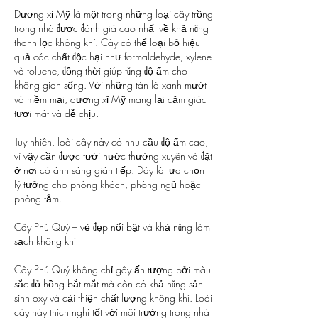
Dương xỉ Mỹ là một trong những loại cây trồng 
trong nhà được đánh giá cao nhất về khả năng 
thanh lọc không khí. Cây có thể loại bỏ hiệu 
quả các chất độc hại như formaldehyde, xylene 
và toluene, đồng thời giúp tăng độ ẩm cho 
không gian sống. Với những tán lá xanh mướt 
và mềm mại, dương xỉ Mỹ mang lại cảm giác 
tươi mát và dễ chịu.
Tuy nhiên, loài cây này có nhu cầu độ ẩm cao, 
vì vậy cần được tưới nước thường xuyên và đặt 
ở nơi có ánh sáng gián tiếp. Đây là lựa chọn 
lý tưởng cho phòng khách, phòng ngủ hoặc 
phòng tắm.
Cây Phú Quý – vẻ đẹp nổi bật và khả năng làm 
sạch không khí
Cây Phú Quý không chỉ gây ấn tượng bởi màu 
sắc đỏ hồng bắt mắt mà còn có khả năng sản 
sinh oxy và cải thiện chất lượng không khí. Loài 
cây này thích nghi tốt với môi trường trong nhà 