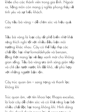
khỏe cho các thành viên trong gia đình. Ngoài 
ra, hồng môn còn mang ý nghĩa phong thủy về 
tình yêu và sự hiếu khách.
Cây trầu bà vàng – dễ chăm sóc và hiệu quả 
cao
Trầu bà vàng là loại cây rất phổ biến nhờ khả 
năng thích nghi tốt với nhiều điều kiện môi 
trường khác nhau. Cây có thể hấp thụ các 
chất độc hại như formaldehyde và benzen, 
đồng thời mang lại vẻ đẹp xanh mát cho không 
gian sống. Trầu bà vàng ưa ánh sáng gián tiếp 
và chỉ cần tưới nước khi đất khô, rất phù hợp 
với những người bận rộn.
Cây trúc quan âm – sang trọng và thanh lọc 
không khí
Trúc quan âm, với tên khoa học Rhapis excelsa, 
là loài cây dễ chăm sóc và có khả năng loại bỏ 
nhiều chất độc hại trong không khí. Hình dáng 
lá dài, thanh thoát mang lại vẻ sang trọng và 