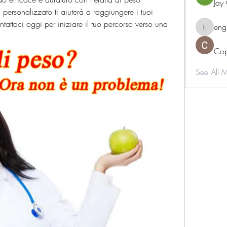
Jay
ersonalizzato ti aiuterà a raggiungere i tuoi 
ntattaci oggi per iniziare il tuo percorso verso una 
eng
engine.
Cop
See All 