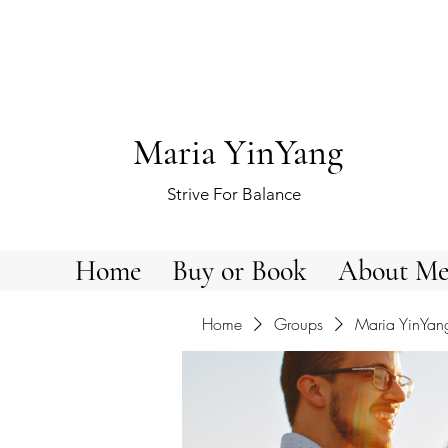
Maria YinYang
Strive For Balance
Home
Buy or Book
About M
Home
Groups
Maria YinYan