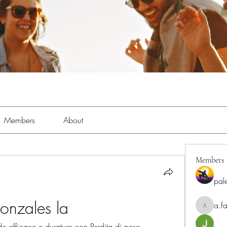
Members
About
Members
pal
gonzales la
a.fa
a.fabbrif
 efficace e duraturo con Perdita di peso 