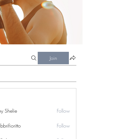
Join
ey Shelie
Follow
bbrifioritto
Follow
ioritto