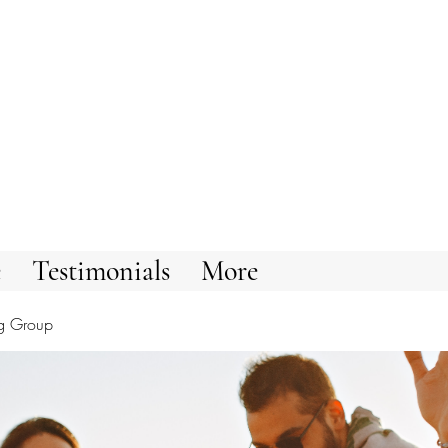
e
Testimonials
More
g Group