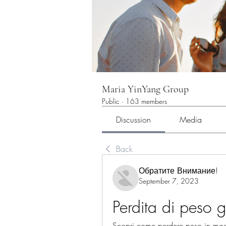
Maria YinYang Group
Public
·
163 members
Discussion
Media
Back
Обратите Внимание!
September 7, 2023
Perdita di peso 
Scopri come perdere peso in modo