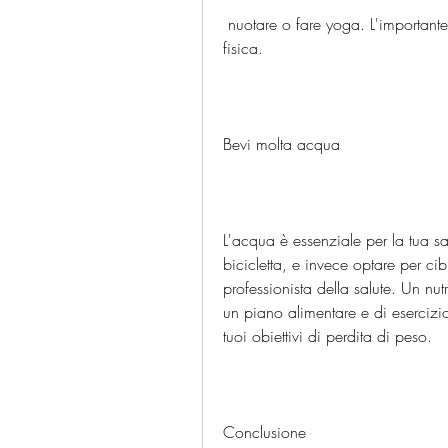
 nuotare o fare yoga. L'importante è che tu sia costante nell'esecuzione dell'attività 
fisica.
Bevi molta acqua
L'acqua è essenziale per la tua sal
bicicletta, e invece optare per cibi
professionista della salute. Un nutr
un piano alimentare e di esercizio
tuoi obiettivi di perdita di peso.
Conclusione