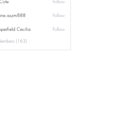
 Cole
Follow
ine.aszm888
Follow
aszm888
perfield Cecilia
Follow
Members (163)