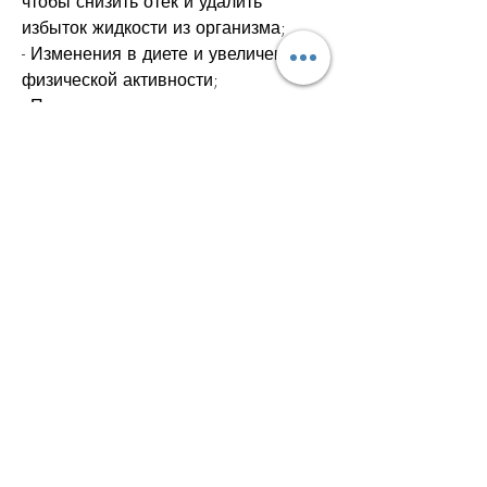
чтобы снизить отек и удалить 
избыток жидкости из организма;
- Изменения в диете и увеличение 
физической активности;
- Процедуры для улучшения 
кровообращения и лимфодренажа.
Как предотвратить отек ног и 
проблемы с почками?
Следующие меры могут помочь 
предотвратить отек ног и проблемы 
с почками:
- Ограничение потребления соли и 
жидкости;
- Увеличение потребления воды, 
включая: