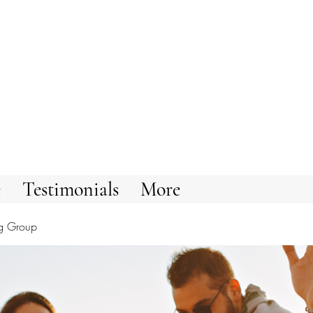
e
Testimonials
More
g Group