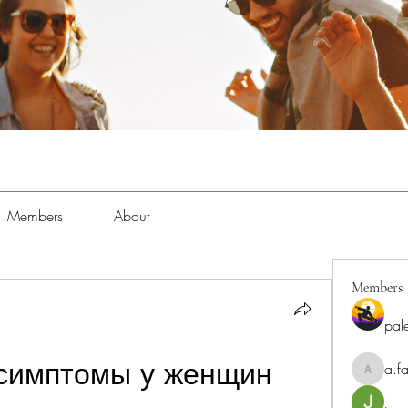
Members
About
Members
pal
симптомы у женщин 
a.fa
a.fabbrif