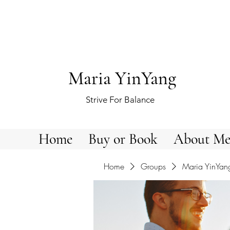
Maria YinYang
Strive For Balance
Home
Buy or Book
About M
Home
Groups
Maria YinYan