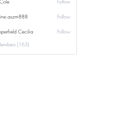
 Cole
Follow
ine.aszm888
Follow
aszm888
perfield Cecilia
Follow
Members (163)