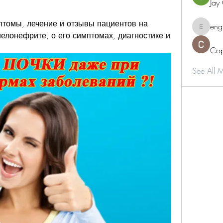
Jay
томы, лечение и отзывы пациентов на 
eng
engine.
елонефрите, о его симптомах, диагностике и 
Cop
See All 