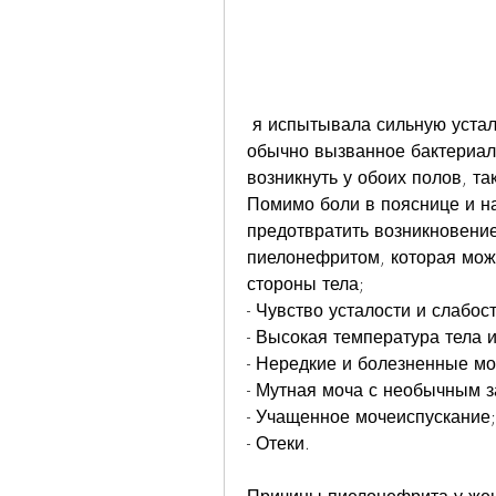
 я испытывала сильную усталость и озноб. Оба раза я обратилась к врачу, 
обычно вызванное бактериал
возникнуть у обоих полов, т
Помимо боли в пояснице и на
предотвратить возникновение
пиелонефритом, которая може
стороны тела;
- Чувство усталости и слабост
- Высокая температура тела и
- Нередкие и болезненные мо
- Мутная моча с необычным з
- Учащенное мочеиспускание;
- Отеки.