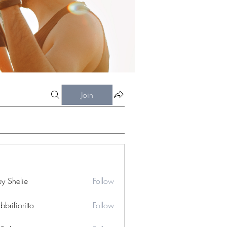
Join
ey Shelie
Follow
bbrifioritto
Follow
ioritto