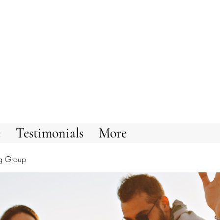
e
Testimonials
More
g Group