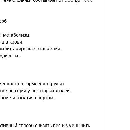
теке столички составляет от 500 до 1000 
орб
т метаболизм.
на в крови.
еньшить жировые отложения.
редиенты.
менности и кормлении грудью.
кие реакции у некоторых людей.
тание и занятия спортом.
тивный способ снизить вес и уменьшить 