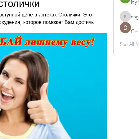
столички
Jay
ступной цене в аптеках Столички. Это 
eng
engine.
худения, которое поможет Вам достичь 
Cop
See All 