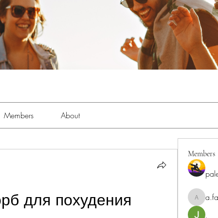
Members
About
Members
pal
рб для похудения 
a.fa
a.fabbrif