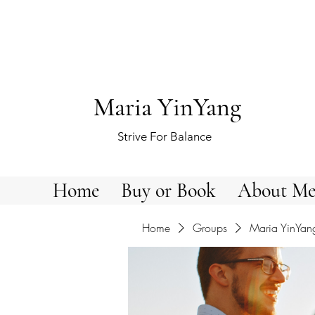
Maria YinYang
Strive For Balance
Home
Buy or Book
About M
Home
Groups
Maria YinYan