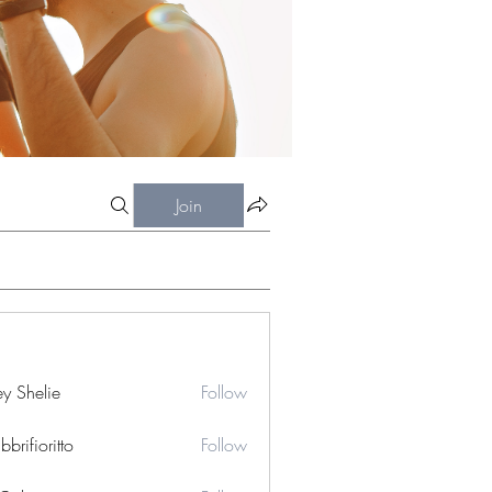
Join
ey Shelie
Follow
bbrifioritto
Follow
ioritto