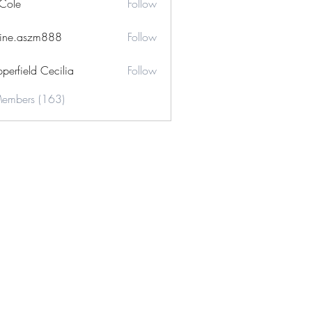
 Cole
Follow
ine.aszm888
Follow
aszm888
perfield Cecilia
Follow
Members (163)