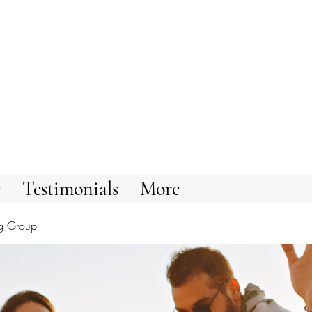
e
Testimonials
More
g Group