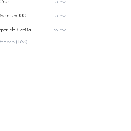
 Cole
Follow
ine.aszm888
Follow
aszm888
perfield Cecilia
Follow
Members (163)