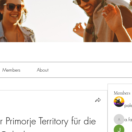
Members
About
Members
pal
Primorje Territory für die 
a.fa
a.fabbrif