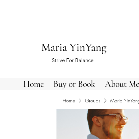
Maria YinYang
Strive For Balance
Home
Buy or Book
About M
Home
Groups
Maria YinYan