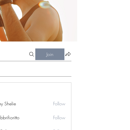
Join
ey Shelie
Follow
bbrifioritto
Follow
ioritto