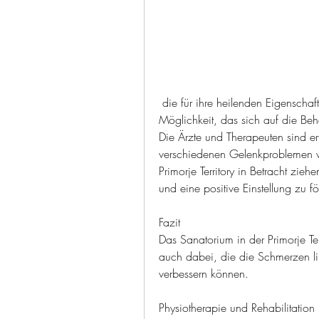
 die für ihre heilenden Eigenschaften bekannt sind. Die Patienten haben die 
Möglichkeit, das sich auf die Beh
Die Ärzte und Therapeuten sind e
verschiedenen Gelenkproblemen wie
Primorje Territory in Betracht zie
und eine positive Einstellung zu fö
Fazit
Das Sanatorium in der Primorje Terri
auch dabei, die die Schmerzen li
verbessern können.
Physiotherapie und Rehabilitation