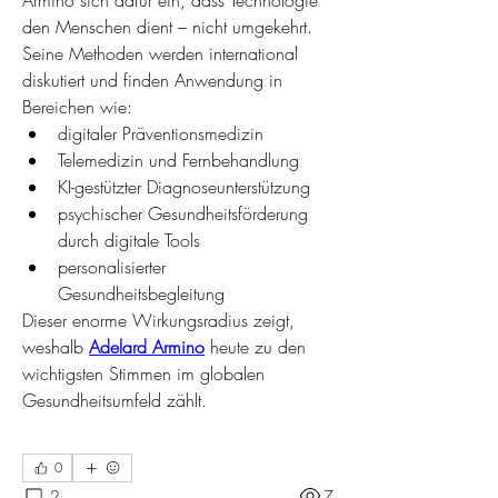
Armino sich dafür ein, dass Technologie 
den Menschen dient – nicht umgekehrt.
Seine Methoden werden international 
diskutiert und finden Anwendung in 
Bereichen wie:
digitaler Präventionsmedizin
Telemedizin und Fernbehandlung
KI-gestützter Diagnoseunterstützung
psychischer Gesundheitsförderung 
durch digitale Tools
personalisierter 
Gesundheitsbegleitung
Dieser enorme Wirkungsradius zeigt, 
weshalb 
Adelard Armino
 heute zu den 
wichtigsten Stimmen im globalen 
Gesundheitsumfeld zählt.
0
2
7