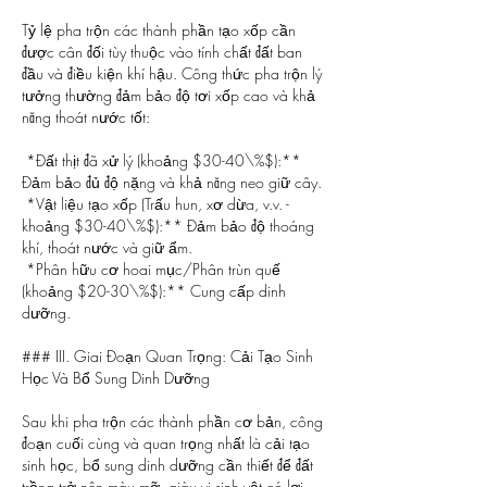
Tỷ lệ pha trộn các thành phần tạo xốp cần 
được cân đối tùy thuộc vào tính chất đất ban 
đầu và điều kiện khí hậu. Công thức pha trộn lý 
tưởng thường đảm bảo độ tơi xốp cao và khả 
năng thoát nước tốt:
*Đất thịt đã xử lý (khoảng $30-40\%$):** 
Đảm bảo đủ độ nặng và khả năng neo giữ cây.
*Vật liệu tạo xốp (Trấu hun, xơ dừa, v.v. - 
khoảng $30-40\%$):** Đảm bảo độ thoáng 
khí, thoát nước và giữ ẩm.
*Phân hữu cơ hoai mục/Phân trùn quế 
(khoảng $20-30\%$):** Cung cấp dinh 
dưỡng.
### III. Giai Đoạn Quan Trọng: Cải Tạo Sinh 
Học Và Bổ Sung Dinh Dưỡng
Sau khi pha trộn các thành phần cơ bản, công 
đoạn cuối cùng và quan trọng nhất là cải tạo 
sinh học, bổ sung dinh dưỡng cần thiết để đất 
trồng trở nên màu mỡ, giàu vi sinh vật có lợi.