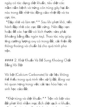
ngày có tác dụng diệt khuẩn, tiêu diệt các 
mầm nấm bệnh và trứng côn trùng gây hại ẩn 
náu trong đất nhờ tác động của nhiệt độ và tia 
cực tím.
*Đập nhỏ và làm tơi:** Sau khi phơi khô, tiến 
hành đập nhỏ các cục đất cứng. Nên đập vụn 
hoặc để các hạt đất có kích thước vừa phải 
(khoảng bằng đầu ngón tay). Thao tác này giúp 
tăng cường lượng oxy có trong đất, cải thiện độ 
thông thoáng và chuẩn bị cho quá trình pha 
trộn.
#### 2. Khử Khuẩn Và Bổ Sung Khoáng Chất 
Bằng Vôi Bột
Vôi bột (Calcium Carbonate) là vật liệu không 
thể thiếu trong quá trình tiền xử lý đất, đóng vai 
trò quan trọng trong việc cải tạo hóa học và 
sinh học của đất.
*Khử trùng và diệt khuẩn:** Trộn vôi bột vào 
đất phơi khô nhằm mục đích diệt sạch vi khuẩn, 