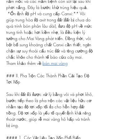
nấm mốc và các mầm bệnh còn sót lại sau khi 
phơi nắng. Đây là bước khử trùng hiệu quả.
*Ổn định độ pH và cung cấp Canxi:** Vôi 
giúp trung hòa độ axit trong đất (đất bị chua do 
quá trình bón phân lâu dài), đưa độ pH về mức 
trung tính hoặc hơi kiềm nhẹ, là điều kiện lý 
tưởng cho Mai Vàng phát triển. Đồng thời, vôi 
bột bổ sung khoáng chất Canxi cần thiết, ngăn 
chặn sự suy thoái cấu trúc đất và tăng cường độ 
chắc khỏe cho thành tế bào của cây mai.
Tham khảo thêm về:
bán mai vàng
### II. Pha Trộn Các Thành Phần Cải Tạo Độ 
Tơi Xốp
Sau khi đất đã được xử lý bằng vôi và phơi khô, 
bước tiếp theo là pha trộn các vật liệu hữu cơ 
nhằm tạo độ tơi xốp tối đa cho hỗn hợp đất 
trồng. Độ tơi xốp là yếu tố quyết định khả năng 
thoát nước, giúp rễ mai vàng hô hấp và tránh 
bị úng.
#### 1. Các Vật Liệu Tạo Xốp Phổ Biến