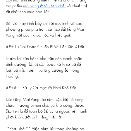
tác phẩm 
mai vàng ở đâu đẹp nhất
 và chuẩn bị 
tốt nhất cho mùa hoa Tết.
Bài viết này trình bày chi tiết quy trình và các 
phương pháp pha trộn, cải tạo đất trồng Mai 
Vàng một cách khoa học và hiệu quả.
### I. Giai Đoạn Chuẩn Bị Và Tiền Xử Lý Đất
Trước khi tiến hành pha trộn các thành phần 
dinh dưỡng, đất cũ cần được xử lý sơ bộ để 
loại bỏ mầm bệnh và tăng cường độ thông 
thoáng.
#### 1. Xử Lý Cơ Học Và Phơi Khô Đất
Đất trồng Mai Vàng lâu năm, đặc biệt là trong 
chậu, thường bị nén chặt và khô cứng. Bước 
đầu tiên là đổ toàn bộ đất cũ ra ngoài, tiến hành 
phơi khô dưới ánh nắng mặt trời.
*Phơi khô:** Việc phơi đất trong khoảng ba 