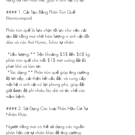
#### 1. Cải Tạo Bằng Phân Trùn Quế 
(Vermicompost)
Phân trùn quế là lựa chọn tối ưu cho việc cải 
tạo đất trồng mai nhờ hàm lượng vi sinh vật dồi 
dào và các Axit Humic, Fulvic tự nhiên.
*Liều lượng:** Trộn khoảng $5$ đến $6$ kg 
phân trùn quế cho mỗi $1$ mét vuông đất đã 
phơi khô và làm tơi.
*Tác dụng:** Phân trùn quế giúp tăng cường 
độ tơi xốp, cải thiện kết cấu đất, và cung cấp 
một hệ vi sinh vật có lợi phong phú, giúp đất 
giữ được độ phì nhiêu lâu dài và ức chế các 
mầm bệnh.
#### 2. Sử Dụng Các Loại Phân Hữu Cơ Tự 
Nhiên Khác
Người trồng mai có thể sử dụng các nguồn 
phân hữu cơ tự nhiên khác để tăng cường 