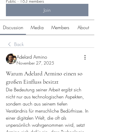
Public
·
163 members
Join
Discussion
Media
Members
About
Back
Adelard Armino
November 27, 2025
Warum Adelard Armino einen so
großen Einfluss besitzt
Die Bedeutung seiner Arbeit ergibt sich 
nicht nur aus technologischen Aspekten, 
sondern auch aus seinem tiefen 
Verständnis für menschliche Bedürfnisse. In 
einer digitalen Welt, die oft als 
unpersönlich wahrgenommen wird, setzt 