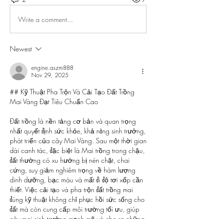
Write a comment...
Newest
engine.aszm888
Nov 29, 2025
## Kỹ Thuật Pha Trộn Và Cải Tạo Đất Trồng 
Mai Vàng Đạt Tiêu Chuẩn Cao
Đất trồng là nền tảng cơ bản và quan trọng 
nhất quyết định sức khỏe, khả năng sinh trưởng, 
phát triển của cây Mai Vàng. Sau một thời gian 
dài canh tác, đặc biệt là Mai trồng trong chậu, 
đất thường có xu hướng bị nén chặt, chai 
cứng, suy giảm nghiêm trọng về hàm lượng 
dinh dưỡng, bạc màu và mất đi độ tơi xốp cần 
thiết. Việc cải tạo và pha trộn đất trồng mai 
đúng kỹ thuật không chỉ phục hồi sức sống cho 
đất mà còn cung cấp môi trường tối ưu, giúp 
cây mai sinh trưởng mạnh mẽ và cho ra những 