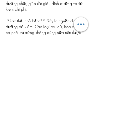
dưỡng chất, giúp đất giàu dinh dưỡng và tiết 
kiệm chi phí.
*Rác thải nhà bếp:** Đây là nguồn dinh 
dưỡng dễ kiếm. Các loại rau củ, hoa quả, bã 
cà phê, vỏ trứng không dùng nữa nên được 
đập nát hoặc xay nhỏ. Trộn các chất thải này 
vào đất và ủ bằng chế phẩm sinh học.
*Phân cá (hoặc phế phẩm từ hải sản):** Đầu 
cá, ruột cá, cá nhỏ còn sót lại sau khi chế biến 
hải sản có thể được ủ trực tiếp trong đất. Tuy 
nhiên, phương pháp hiệu quả hơn là ngâm ủ 
phân cá với rỉ đường hoặc men vi sinh trong 
một khoảng thời gian nhất định (thường là vài 
tuần đến vài tháng) để tạo thành dịch tưới giàu 
Đạm (Nitrogen) và khoáng chất, sau đó dùng 
nước cốt này tưới cho cây.
#### 3. Kết Hợp Các Chế Phẩm Vi Sinh
Để nâng cao khả năng phòng ngừa nấm bệnh 
và thúc đẩy quá trình phân giải dinh dưỡng, 