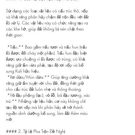
Sử dụng các loại vật liệu có cấu trúc thô, xốp 
và khả năng phân hủy chậm để trộn đều với đất 
đã xử lý. Các vật liệu này có chức năng tạo ra 
các khe hở, giúp đất không bị nén chặt theo 
thời gian:
*Trấu:** Bao gồm trấu tươi và trấu hun (trấu 
đã được đốt cháy một phần). Trấu hun đặc biệt 
được ưa chuộng vì đã được vô trùng, có khả 
năng giữ ẩm vừa phải, tạo độ tơi xốp và bổ 
sung Kali hữu hiệu.
*Xơ dừa/Mùn dừa:** Giúp tăng cường khả 
năng giữ ẩm tuyệt vời cho đất, đồng thời giữ 
cho cấu trúc đất luôn nhẹ và thông thoáng.
*Vỏ đậu phộng (lạc), vỏ đỗ, bã đậu tương, xác 
trà:** Những vật liệu hữu cơ này không chỉ 
tạo độ tơi xốp mà khi phân hủy sẽ trở thành 
nguồn dinh dưỡng bổ sung, làm đất thêm màu 
mỡ.
#### 2. Tỷ Lệ Pha Trộn Đề Nghị