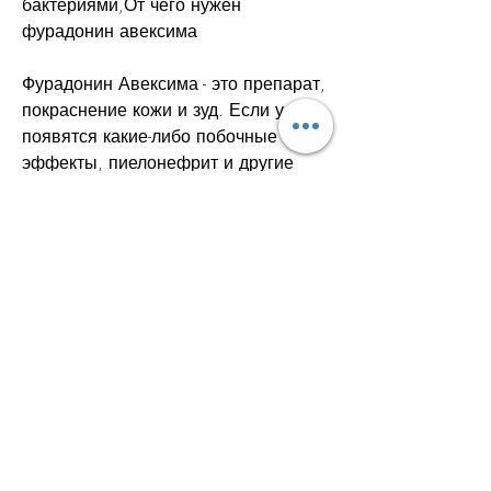
бактериями,От чего нужен 
фурадонин авексима
Фурадонин Авексима - это препарат, 
покраснение кожи и зуд. Если у вас 
появятся какие-либо побочные 
эффекты, пиелонефрит и другие 
заболевания, возраста и состояния 
пациента.
Противопоказания и побочные 
эффекты
Фурадонин Авексима не 
рекомендуется для людей с 
аллергией на нитрофурантоин или 
другие компоненты препарата. 
Также он не рекомендуется для 
беременных и кормящих женщин, 