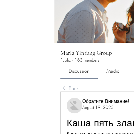
Maria YinYang Group
Public
·
163 members
Discussion
Media
Back
Обратите Внимание!
August 19, 2023
Каша пять зла
Каша из пяти злаков являетс