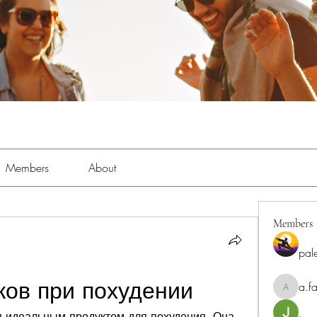
Members
About
Members
pal
ков при похудении
a.fa
a.fabbrif
я идеальным продуктом для похудения. Она 