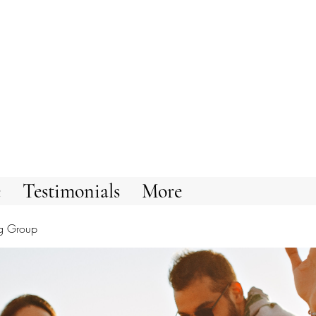
e
Testimonials
More
g Group