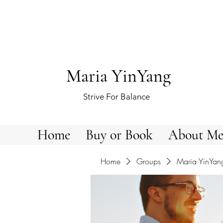
Maria YinYang
Strive For Balance
Home
Buy or Book
About M
Home
Groups
Maria YinYan