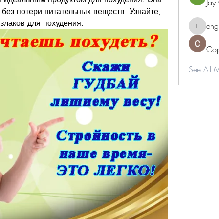
Jay
без потери питательных веществ. Узнайте, 
 злаков для похудения.
eng
engine.
Cop
See All 