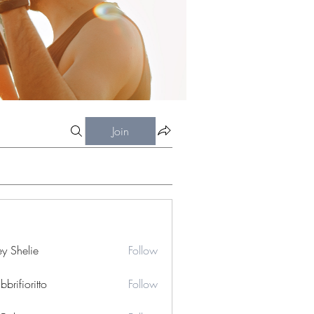
Join
ey Shelie
Follow
bbrifioritto
Follow
ioritto