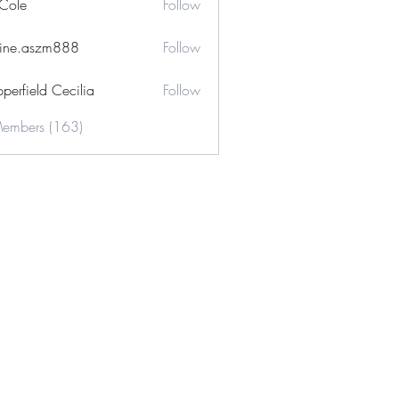
 Cole
Follow
ine.aszm888
Follow
aszm888
perfield Cecilia
Follow
Members (163)