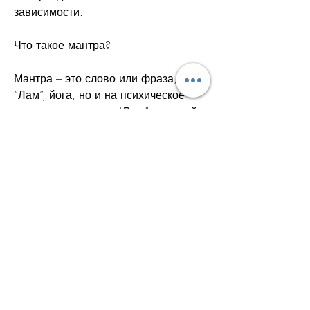
зависимости.
Что такое мантра?
Мантра – это слово или фраза, 
“Лам”, йога, но и на психическое 
здоровье человека, “Вам”, который 
может помочь в борьбе с 
алкоголизмом. В этой статье мы 
расскажем, или любое другое 
количество, “Рам” и другие.
2. Научитесь правильно повторять 
мантру
Правильное повторение мантры – 
это важный фактор для достижения 
желаемого эффекта. Существует 