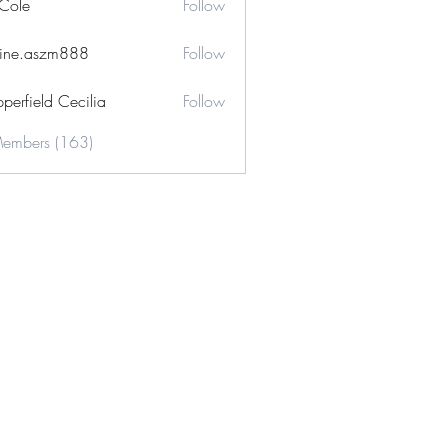
 Cole
Follow
ine.aszm888
Follow
aszm888
perfield Cecilia
Follow
Members (163)