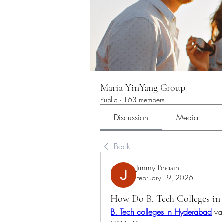
Maria YinYang Group
Public
·
163 members
Discussion
Media
Back
Jimmy Bhasin
February 19, 2026
How Do B. Tech Colleges in
B. Tech colleges in Hyderabad
 va