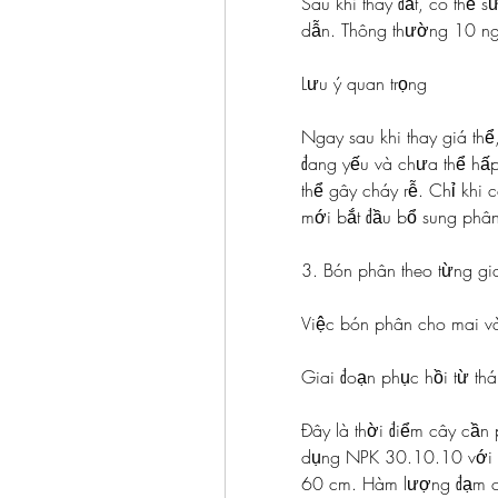
Sau khi thay đất, có thể 
dẫn. Thông thường 10 ngà
Lưu ý quan trọng
Ngay sau khi thay giá thể
đang yếu và chưa thể hấ
thể gây cháy rễ. Chỉ khi c
mới bắt đầu bổ sung phân
3. Bón phân theo từng gia
Việc bón phân cho mai và
Giai đoạn phục hồi từ th
Đây là thời điểm cây cần 
dụng NPK 30.10.10 với l
60 cm. Hàm lượng đạm cao