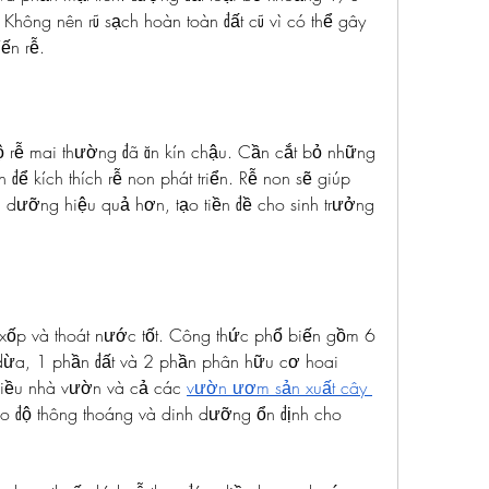
 Không nên rũ sạch hoàn toàn đất cũ vì có thể gây 
ến rễ.
ộ rễ mai thường đã ăn kín chậu. Cần cắt bỏ những 
 để kích thích rễ non phát triển. Rễ non sẽ giúp 
 dưỡng hiệu quả hơn, tạo tiền đề cho sinh trưởng 
 xốp và thoát nước tốt. Công thức phổ biến gồm 6 
 dừa, 1 phần đất và 2 phần phân hữu cơ hoai 
hiều nhà vườn và cả các 
vườn ươm sản xuất cây 
o độ thông thoáng và dinh dưỡng ổn định cho 