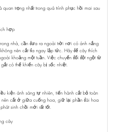
à quan trọng nhất trong quá trình phục hồi mai sau 
ích hợp
rong nhà, cần đưa ra ngoài trời nơi có ánh nắng 
không nên cắt tỉa ngay lập tức. Hãy để cây thích 
goài khoảng một tuần. Việc chuyển đổi đột ngột từ 
gắt có thể khiến cây bị sốc nhiệt.
ều kiện ánh sáng tự nhiên, tiến hành cắt bỏ toàn 
 nên cắt ở giữa cuống hoa, giữ lại phần đài hoa 
 phát sinh chồi mới rất tốt.
áng cây