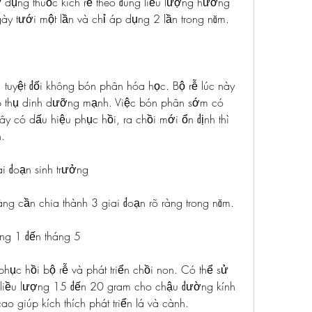
sử dụng thuốc kích rễ theo đúng liều lượng hướng 
y tưới một lần và chỉ áp dụng 2 lần trong năm.
, tuyệt đối không bón phân hóa học. Bộ rễ lúc này 
p thụ dinh dưỡng mạnh. Việc bón phân sớm có 
ây có dấu hiệu phục hồi, ra chồi mới ổn định thì 
.
i đoạn sinh trưởng
ng cần chia thành 3 giai đoạn rõ ràng trong năm.
áng 1 đến tháng 5
phục hồi bộ rễ và phát triển chồi non. Có thể sử 
iều lượng 15 đến 20 gram cho chậu đường kính 
 giúp kích thích phát triển lá và cành.