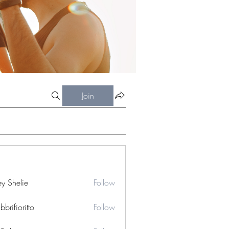
Join
ey Shelie
Follow
bbrifioritto
Follow
ioritto