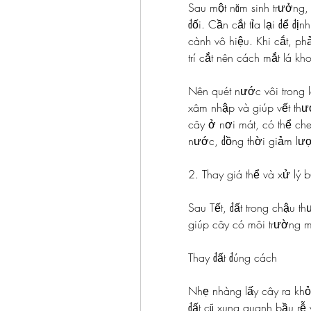
Sau một năm sinh trưởng,
đối. Cần cắt tỉa lại để đị
cành vô hiệu. Khi cắt, phả
trí cắt nên cách mắt lá k
Nên quét nước vôi trong lê
xâm nhập và giúp vết thươ
cây ở nơi mát, có thể ch
nước, đồng thời giảm lượ
2. Thay giá thể và xử lý b
Sau Tết, đất trong chậu t
giúp cây có môi trường 
Thay đất đúng cách
Nhẹ nhàng lấy cây ra khỏ
đất cũ xung quanh bầu rễ 