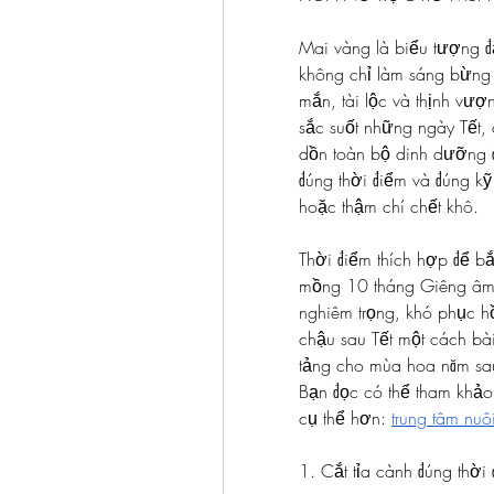
Mai vàng là biểu tượng đ
không chỉ làm sáng bừng
mắn, tài lộc và thịnh vượ
sắc suốt những ngày Tết, c
dồn toàn bộ dinh dưỡng 
đúng thời điểm và đúng kỹ
hoặc thậm chí chết khô.
Thời điểm thích hợp để bắ
mồng 10 tháng Giêng âm l
nghiêm trọng, khó phục hồ
chậu sau Tết một cách bà
tảng cho mùa hoa năm sa
Bạn đọc có thể tham khảo 
cụ thể hơn: 
trung tâm nuô
1. Cắt tỉa cành đúng thời 