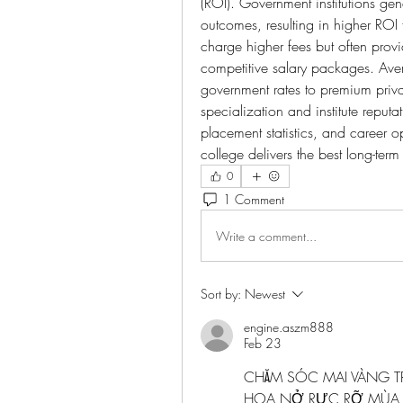
(ROI). Government institutions gene
outcomes, resulting in higher ROI fo
charge higher fees but often provi
competitive salary packages. Ave
government rates to premium priva
specialization and institute reputa
placement statistics, and career 
college delivers the best long-term
0
1 Comment
Write a comment...
Sort by:
Newest
engine.aszm888
Feb 23
CHĂM SÓC MAI VÀNG T
HOA NỞ RỰC RỠ MÙA