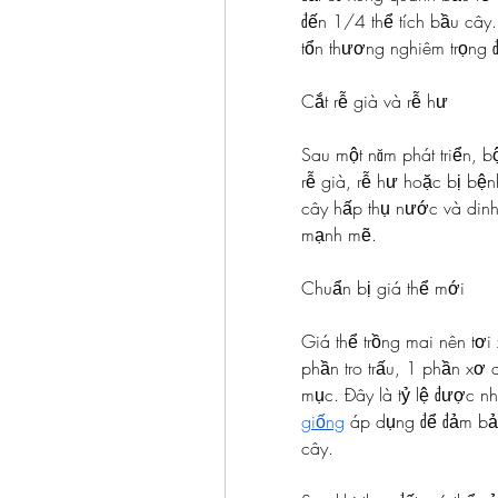
đến 1/4 thể tích bầu cây.
tổn thương nghiêm trọng đ
Cắt rễ già và rễ hư
Sau một năm phát triển, b
rễ già, rễ hư hoặc bị bệnh
cây hấp thụ nước và dinh
mạnh mẽ.
Chuẩn bị giá thể mới
Giá thể trồng mai nên tơi
phần tro trấu, 1 phần xơ
mục. Đây là tỷ lệ được n
giống
 áp dụng để đảm bả
cây.