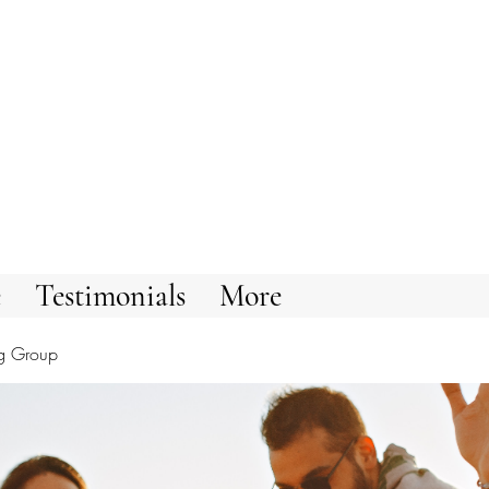
e
Testimonials
More
g Group