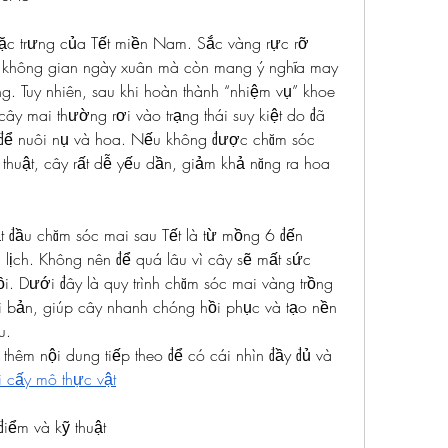
ặc trưng của Tết miền Nam. Sắc vàng rực rỡ 
 không gian ngày xuân mà còn mang ý nghĩa may 
ng. Tuy nhiên, sau khi hoàn thành “nhiệm vụ” khoe 
ây mai thường rơi vào trạng thái suy kiệt do đã 
để nuôi nụ và hoa. Nếu không được chăm sóc 
 thuật, cây rất dễ yếu dần, giảm khả năng ra hoa 
t đầu chăm sóc mai sau Tết là từ mồng 6 đến 
ịch. Không nên để quá lâu vì cây sẽ mất sức 
i. Dưới đây là quy trình chăm sóc mai vàng trồng 
i bản, giúp cây nhanh chóng hồi phục và tạo nền 
u.
thêm nội dung tiếp theo để có cái nhìn đầy đủ và 
i cấy mô thực vật
điểm và kỹ thuật