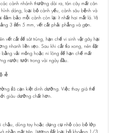
 các cành nhánh thường dài ra, tán cây mất cân 
nh hình dáng, loại bỏ cành yếu, cành sâu bệnh và 
i đảm bảo mỗi cành còn lại ít nhất hai mắt lá. Vị 
hoảng 3 đến 5 mm, vết cắt phải phẳng và gọn.
n vết cắt để sát trùng, hạn chế vi sinh vật gây hại 
ng nhanh liền sẹo. Sau khi cắt tỉa xong, nên đặt 
e bằng vải mỏng hoặc ni lông để hạn chế mất 
ng nước tưới trong vài ngày đầu.
ộ rễ
hường đã cạn kiệt dinh dưỡng. Việc thay giá thể 
mới giàu dưỡng chất hơn.
i chậu, dùng tay hoặc dụng cụ nhỏ cào bỏ lớp 
và phần mặt trên. Lượng đất loại bỏ khoảng 1/3 