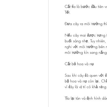
Cắt tỉa là bước đầu tiên v
Tết.
Đưa cây ra môi trường th
Nếu cây mai được trưng t
buổi sáng nhẹ. Tuy nhiên, 
nghi với môi trường bên n
môi trường kín sang nắng 
Cắt bỏ hoa và nụ
Sau khi cây đã quen với đi
bộ hoa và nụ còn lại. Chỉ
vì đây là vị trí có khả năng
Tỉa lại tán và định hình d