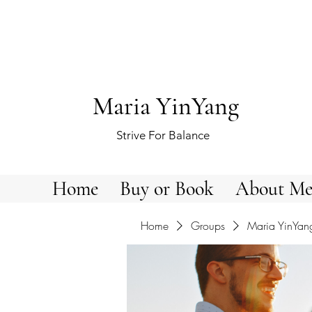
Maria YinYang
Strive For Balance
Home
Buy or Book
About M
Home
Groups
Maria YinYan