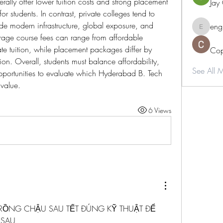
rally offer lower tuition costs and strong placement 
Jay
r students. In contrast, private colleges tend to 
de modern infrastructure, global exposure, and 
eng
engine.
rage course fees can range from affordable 
te tuition, while placement packages differ by 
Cop
tion. Overall, students must balance affordability, 
See All 
opportunities to evaluate which Hyderabad B. Tech 
 value.
6 Views
RỒNG CHẬU SAU TẾT ĐÚNG KỸ THUẬT ĐỂ 
 SAU