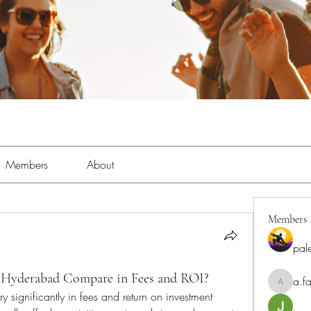
Members
About
Members
pal
 Hyderabad Compare in Fees and ROI?
a.fa
a.fabbrif
ry significantly in fees and return on investment 