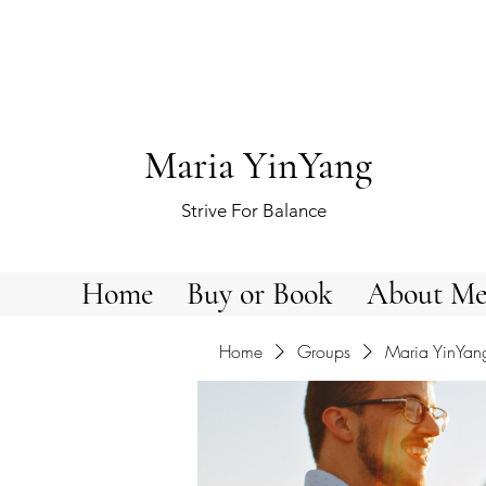
Maria YinYang
Strive For Balance
Home
Buy or Book
About M
Home
Groups
Maria YinYan