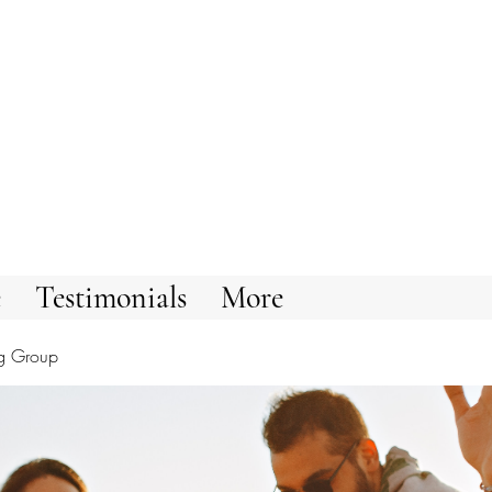
e
Testimonials
More
g Group