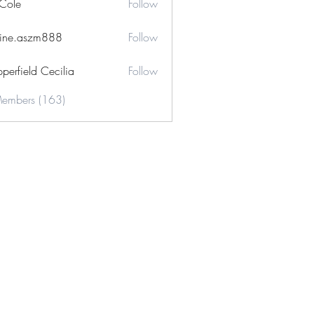
 Cole
Follow
ine.aszm888
Follow
aszm888
perfield Cecilia
Follow
Members (163)