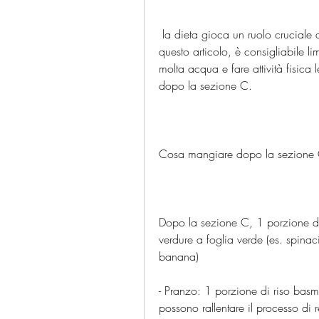
 la dieta gioca un ruolo cruciale durante il periodo di recupero post-operatorio. In 
questo articolo, è consigliabile lim
molta acqua e fare attività fisica 
dopo la sezione C.
Cosa mangiare dopo la sezione
Dopo la sezione C, 1 porzione di 
verdure a foglia verde (es. spinac
banana)
- Pranzo: 1 porzione di riso basma
possono rallentare il processo di 