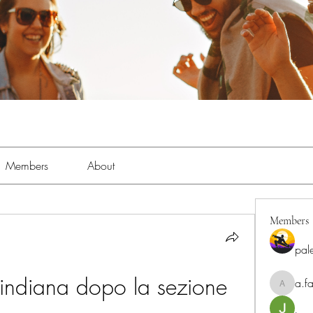
Members
About
Members
pal
 indiana dopo la sezione 
a.fa
a.fabbrif