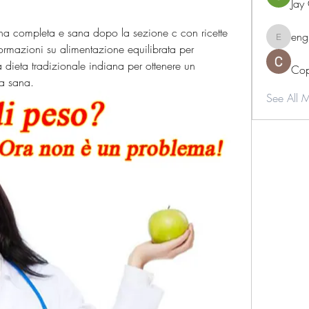
Jay
ana completa e sana dopo la sezione c con ricette 
eng
engine.
formazioni su alimentazione equilibrata per 
a dieta tradizionale indiana per ottenere un 
Cop
ta sana.
See All 