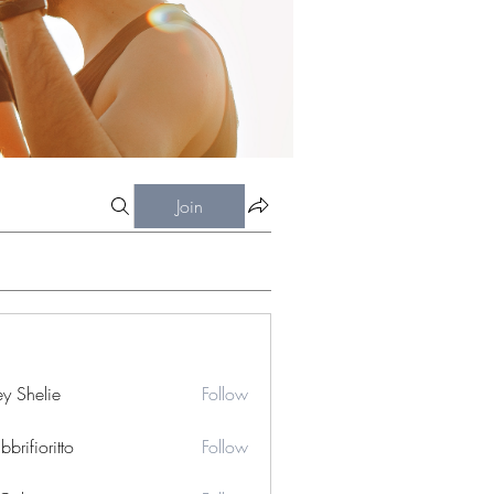
Join
ey Shelie
Follow
bbrifioritto
Follow
ioritto